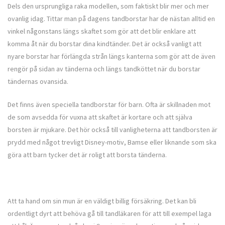
Dels den ursprungliga raka modellen, som faktiskt blir mer och mer
ovanlig idag. Tittar man på dagens tandborstar har de nästan alltid en
vinkel någonstans längs skaftet som gör att det blir enklare att
komma åt när du borstar dina kindtänder. Det är också vanligt att
nyare borstar har förlängda strån längs kanterna som gör att de även
rengör på sidan av tänderna och längs tandköttet när du borstar
tändernas ovansida.
Det finns även speciella tandborstar för barn. Ofta är skillnaden mot
de som avsedda för vuxna att skaftet är kortare och att själva
borsten är mjukare. Det hör också till vanligheterna att tandborsten är
prydd med något trevligt Disney-motiv, Bamse eller liknande som ska
göra att barn tycker det är roligt att borsta tänderna.
Att ta hand om sin mun är en väldigt billig försäkring. Det kan bli
ordentligt dyrt att behöva gå till tandläkaren för att till exempel laga