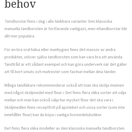
behov
Tandborstar
finns i dag i alla tänkbara varianter. Den klassiska
manuella tandborsten är fortfarande vanligast, men eltandborstar blir
allt mer populära.
För en bra oral hälsa eller munhygien finns det massor av andra
produkter, utöver själva tandborsten som kan vara bra att använda.
Tandtråd är ett sådant exempel och kan göra underverk när det gäller
att få bort smuts och matrester som fastnat mellan dina tänder.
Många tandläkare rekommenderar också att man ska skölja munnen
med något sköljmedel med flour i. Det finns flera olika sorter att välja
mellan och man kan också välja hur mycket flour det ska vara i.
Sköljmedlen finns receptfritt på apoteket och vissa sorter (som inte
innehåller flour) kan du köpa i vanliga livsmedelsbutiker.
Det finns flera olika modeller av den klassiska manuella tandborsten.