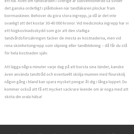
ett hål. Även om tandvården i Sverige är subventionerad så svider
det ganska ordetligt i plånboken när tandläkaren plockar fram
borrmaskinen. Behöver du göra stora ingrepp, ja då är det inte
ovanligt att det kostar 30-40 000 kronor. Vid medicinska ingrepp har vi
ett högkostnadsskydd som gör att den statliga
tandvårdsförsäkringen täcker de mesta av kostnaderna, men vid
rena skönhetsingrepp som slipning eller tandblekning – då får du stå
för hela kostnaden själv.
Att lägga några minuter varje dag på att borsta sina tänder, kanske
även använda tandtråd och eventuellt skölja munnen med flourskölj
någon gång i bland kan spara mycket pengar åt dig i långa loppet. Du
kommer också att få ett mycket vackrare leende om är noga med att
sköta din orala hälsa!