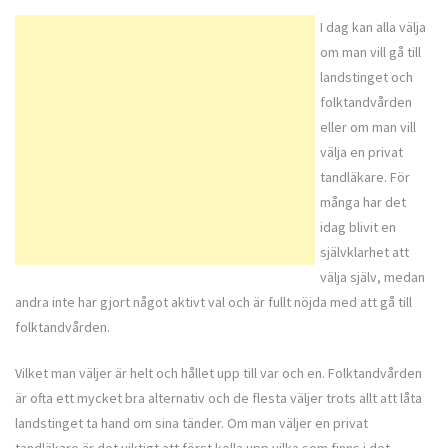
I dag kan alla välja
om man vill gå till
landstinget och
folktandvården
eller om man vill
välja en privat
tandläkare. För
många har det
idag blivit en
självklarhet att
välja själv, medan
andra inte har gjort något aktivt val och är fullt nöjda med att gå till
folktandvården.
Vilket man väljer är helt och hållet upp till var och en. Folktandvården
är ofta ett mycket bra alternativ och de flesta väljer trots allt att låta
landstinget ta hand om sina tänder. Om man väljer en privat
tandläkare är det viktigt att först kolla upp vilka som finns i det